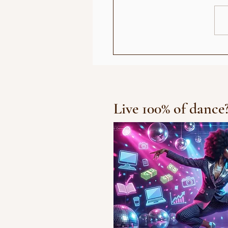
 أصبح رأيي حديث الناس:
الجمهور الزومبي"
Live 100% of dance