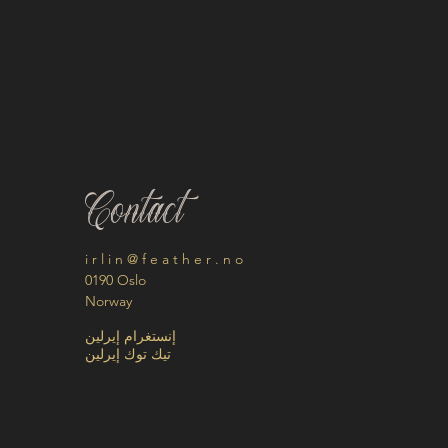
Contact
i r l i n @ f e a t h e r . n o
0190 Oslo
Norway
إنستغرام إيرلين
تيك توك إيرلين