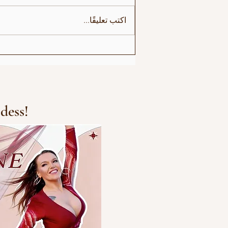
أجواء عرض برايد
اكتب تعليقًا...
dess!