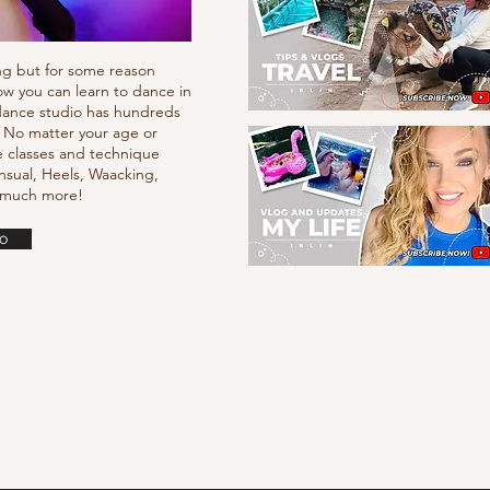
ng but for some reason
ow you can learn to dance in
e dance studio has hundreds
. No matter your age or
e classes and technique
nsual, Heels, Waacking,
d much more!
o