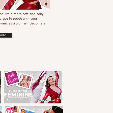
nd live a more soft and sexy
o get in touch with your
powers as a woman! Become a
info