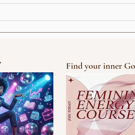
العرض الافتتاحي مع Pangina
عندما
Heals (تايلاند)
جيل "
?
Find your inner Go