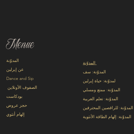
Menue
المدوّنة
المدوّنة
عن إيرلين
المدوّنة: سف
Dance and Sip
لمدوّنة: حياة إيرلين
الصفوف الأونلاين
المدوّنة: ممتع ومسلي
بودكاست
المدوّنة: تعلم العربية
حجز عروض
المدوّنة: للراقصين المحترفين
إلهام أنثوي
المدوّنة: إلهام الطاقة الأنثوية