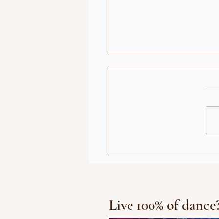
 أصبح رأيي حديث الناس:
الجمهور الزومبي"
Live 100% of dance