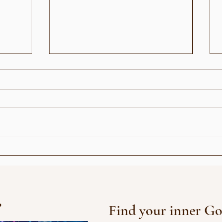
العرض الافتتاحي مع Pangina
عندما
Heals (تايلاند)
جيل "
?
Find your inner Go