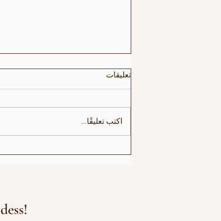
تعليقات
أجواء عرض برايد
اكتب تعليقًا...
dess!