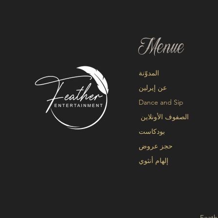
Menue
المدوّنة
عن إيرلين
Dance and Sip
الصفوف الأونلاين
بودكاست
حجز عروض
إلهام أنثوي
Feath