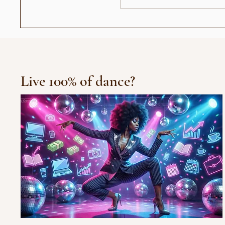
احي مع Pangina
عندما أصبح رأيي حديث الناس:
جيل "الجمهور الزومبي"
Live 100% of dance?