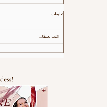
تعليقات
اكتب تعليقًا...
Irlin og Marius runder av
første sesong
dess!