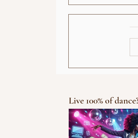
Abiel - Død og Beg
Live 100% of dance