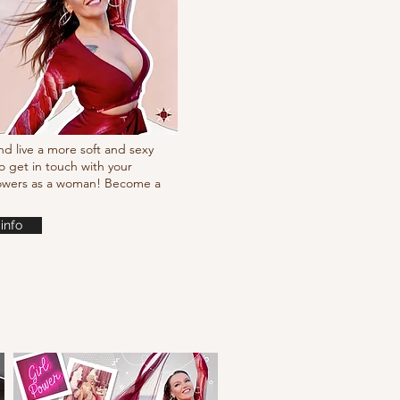
nd live a more soft and sexy
o get in touch with your
powers as a woman! Become a
info