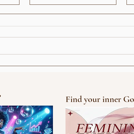
ravet
Avgvstvs - Ohoi hoi, who
is calling?
?
Find your inner Go