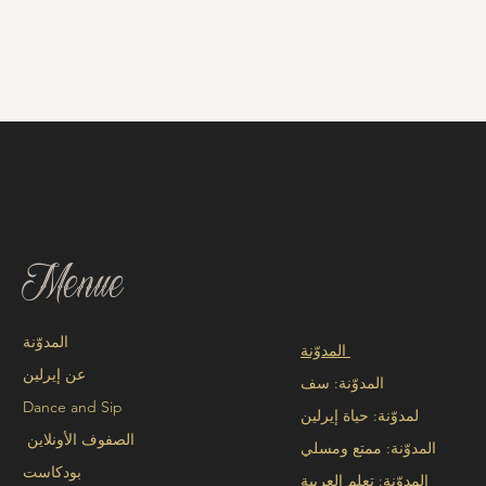
Menue
المدوّنة
المدوّنة
عن إيرلين
المدوّنة: سف
Dance and Sip
لمدوّنة: حياة إيرلين
الصفوف الأونلاين
المدوّنة: ممتع ومسلي
بودكاست
المدوّنة: تعلم العربية