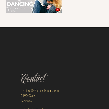
Contact
i r l i n @ f e a t h e r . n o
0190 Oslo
Norway