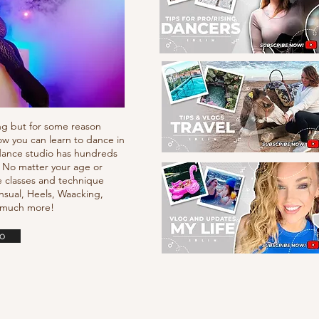
ng but for some reason
ow you can learn to dance in
e dance studio has hundreds
. No matter your age or
e classes and technique
nsual, Heels, Waacking,
d much more!
o