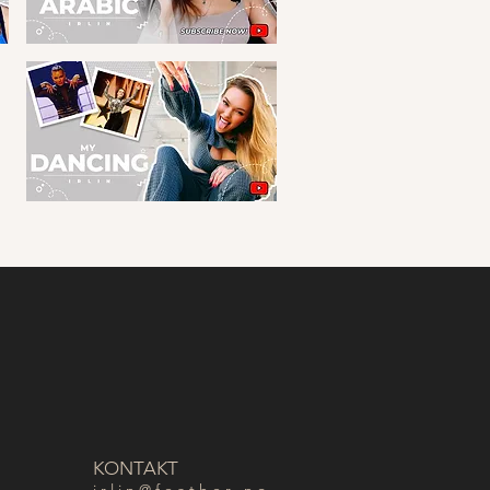
KONTAKT
i r l i n @ f e a t h e r . n o