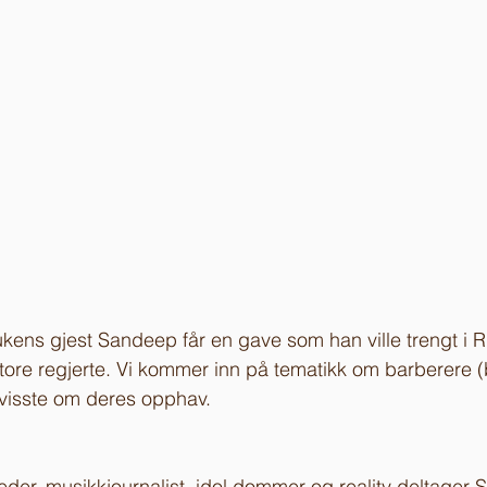
ukens gjest Sandeep får en gave som han ville trengt i Ru
tore regjerte. Vi kommer inn på tematikk om barberere (
 visste om deres opphav.
eder, musikkjournalist, idol dommer og reality deltager