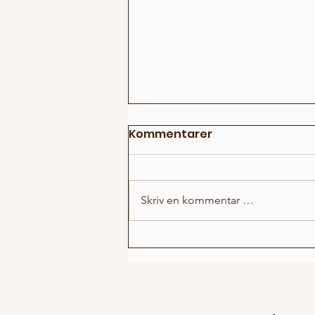
Kommentarer
Skriv en kommentar …
Fun Fact Battle