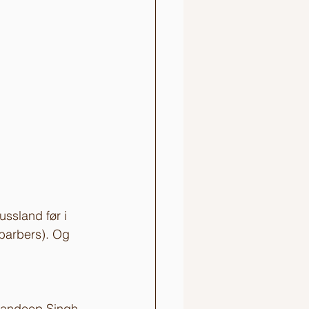
ssland før i 
barbers). Og 
 Sandeep Singh 