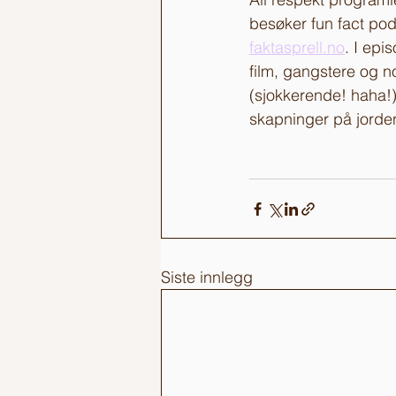
besøker fun fact pod
faktasprell.no
. I epi
film, gangstere og n
(sjokkerende! haha!)
skapninger på jorden
Siste innlegg