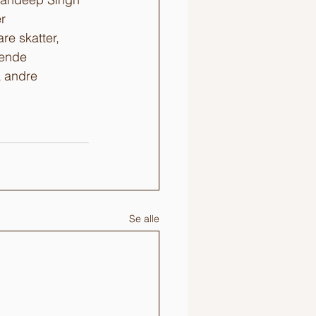
r 
re skatter, 
gende 
a andre 
Se alle