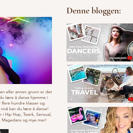
e
Denne bloggen:
v en eller annen grunn er det
 du lære å danse hjemme i
r flere hundre klasser og
 nivå kan du lære å danse!
r i Hip Hop, Twerk, Sensual,
e, Magedans og mye mer!
o