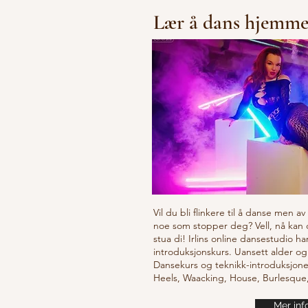
Lær å dans hjemm
Vil du bli flinkere til å danse men a
noe som stopper deg? Vell, nå kan
stua di! Irlins online dansestudio ha
introduksjonskurs. Uansett alder og
Dansekurs og teknikk-introduksjone
Heels, Waacking, House, Burlesqu
Mer inf