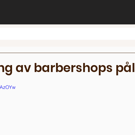
ng av barbershops pål
cSAzOYw