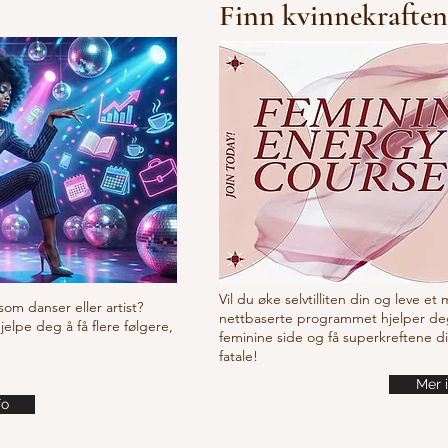
Finn kvinnekraften
Vil du øke selvtilliten din og leve et
som danser eller artist?
nettbaserte programmet hjelper de
lpe deg å få flere følgere,
feminine side og få superkreftene d
fatale!
Mer 
fo