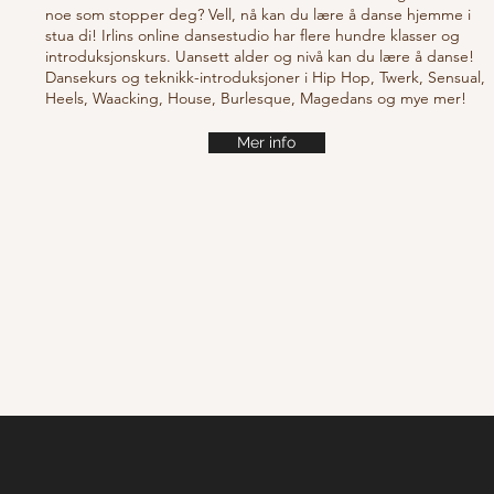
noe som stopper deg? Vell, nå kan du lære å danse hjemme i
stua di! Irlins online dansestudio har flere hundre klasser og
introduksjonskurs. Uansett alder og nivå kan du lære å danse!
Dansekurs og teknikk-introduksjoner i Hip Hop, Twerk, Sensual,
Heels, Waacking, House, Burlesque, Magedans og mye mer!
Mer info