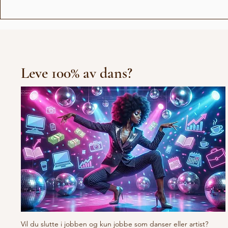
Abiel - Dø
Irlin og Marius runder av
første sesong
Leve 100% av dans?
Vil du slutte i jobben og kun jobbe som danser eller artist?