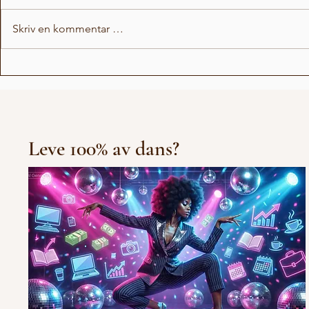
Skriv en kommentar …
Hæ!? DERFOR ligger vi å
Menn høre
føder!?
stemmer 
Leve 100% av dans?