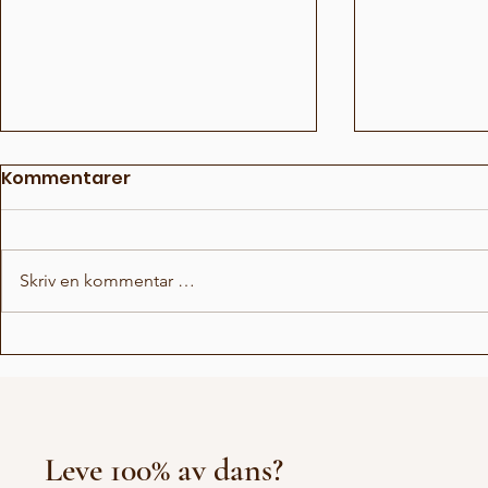
Kommentarer
Skriv en kommentar …
Fun Fact Battle
Fun Facts 
Lockert
Leve 100% av dans?