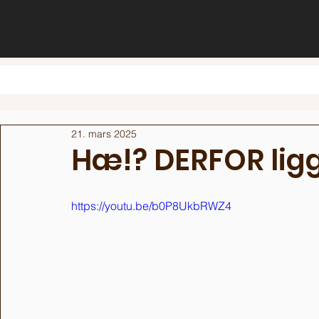
21. mars 2025
Hæ!? DERFOR ligge
https://youtu.be/b0P8UkbRWZ4