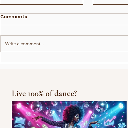
Comments
Write a comment...
Akuvi - Skjønnhet og
BONUS - M
Sensur
Musikk
Live 100% of dance?