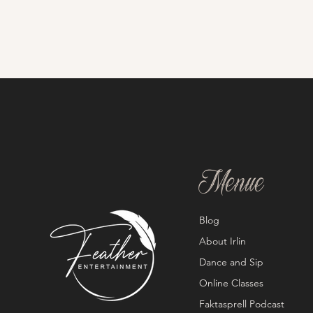
Menue
Blog
About Irlin
Dance and Sip
Online Classes
Faktasprell Podcast