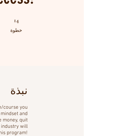
14 خطوة
14
خطوة
نبذة
am/course you
t mindset and
e money, quit
 industry will
this program!