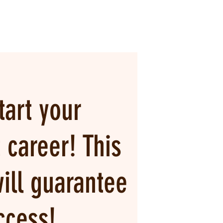
tart your
 career! This
ill guarantee
ccess!