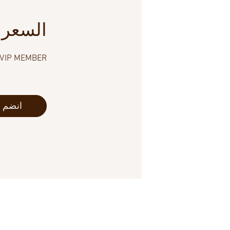
السعر
Irlin's VIP MEMBER, ‏9.00
انضم