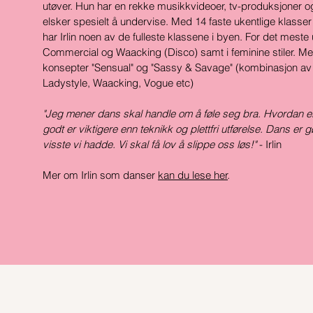
utøver. Hun har en rekke musikkvideoer, tv-produksjoner 
elsker spesielt å undervise. Med 14 faste ukentlige klasser i O
har Irlin noen av de fulleste klassene i byen. For det meste
Commercial og Waacking (Disco) samt i feminine stiler. M
konsepter "Sensual" og "Sassy & Savage" (kombinasjon av
Ladystyle, Waacking, Vogue etc)
"Jeg mener dans skal handle om å føle seg bra. Hvordan el
godt er viktigere enn teknikk og plettfri utførelse. Dans er gøy
visste vi hadde. Vi skal få lov å slippe oss løs!"
- Irlin
Mer om Irlin som danser
kan du lese her
.