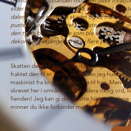
dramatiske motstanden mot den tyske invasjon
sider. Flammer fra Odderøya ble som et eneste
dalene. Flere sivile ble skadet og 22 menneske
pustet 8 norske soldater sitt siste åndedrag, o
den tyske båten Seattle som ble satt i brann 
dekorerer inngangen til et av flere plasser på ø
Skatten dere leter etter er ikke lengre å se he
fraktet den til et annet sted. Men jeg husker 
maskinist fra krigen. Vi kan dra til han. Men fø
skrevet her i området. Finner dere riktig ord, k
fienden! Jeg kan gi dere dette hintet: Ordene 
minner du ikke forbinder med steder som dette.