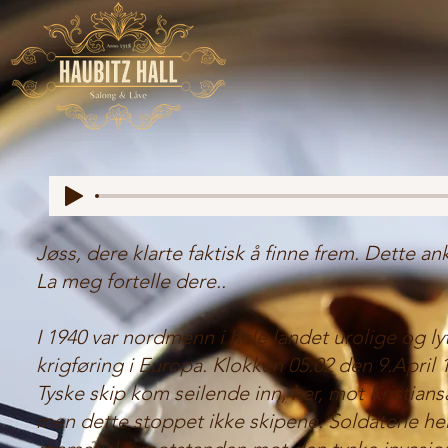
Jøss, dere klarte faktisk å finne frem. Dette an
La meg fortelle dere..
I 1940 var nordmenn i hele landet urolige og ly
krigføring i Europa. Klokken 05.02 den 9.April
Tyske skip kom seilende inn, her, mot Kristians
men dette stoppet ikke skipene. Soldatene her