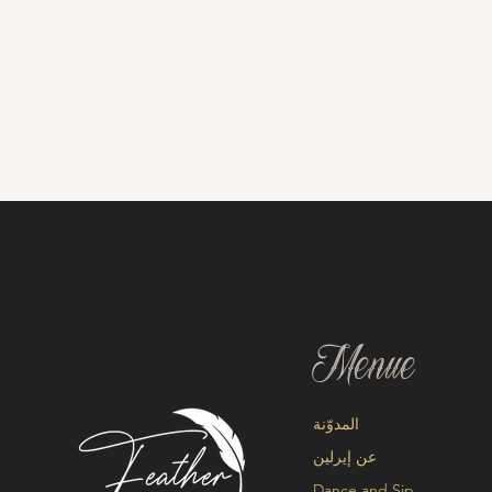
Menue
المدوّنة
عن إيرلين
Dance and Sip