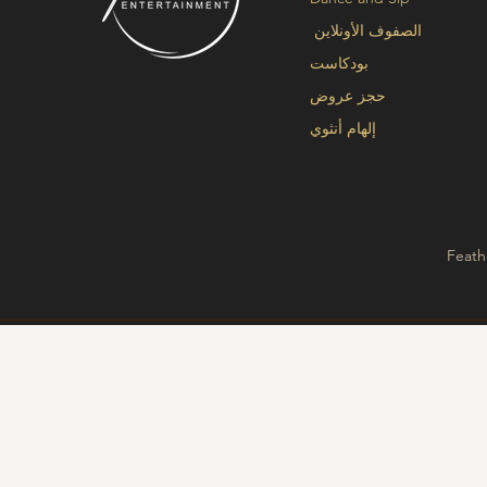
الصفوف الأونلاين
بودكاست
حجز عروض
إلهام أنثوي
Feath