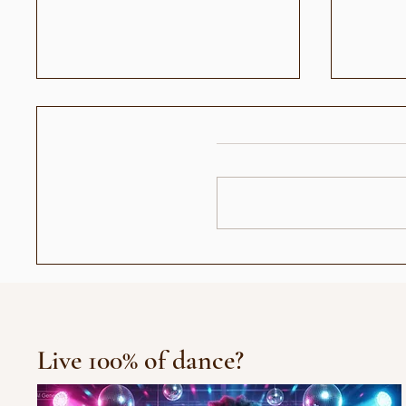
Abiel - Død og Begravet
Avgv
Live 100% of dance?