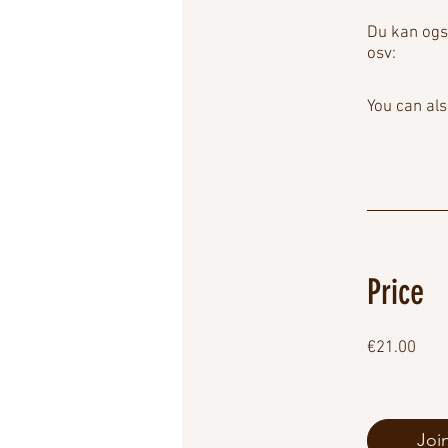
Du kan også
osv:
You can als
Price
€21.00
Joi