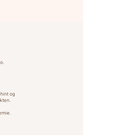
o.
 hint og
kten.
emie.