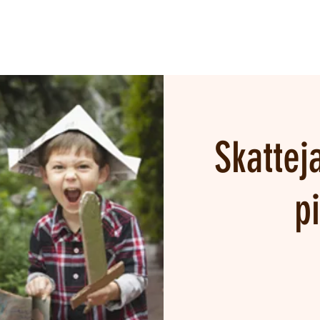
Skattej
p