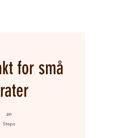
akt for små
irater
20 Steps
20
Steps