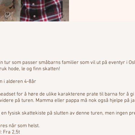
En tur som passer småbarns familier som vil ut på eventyr i Osl
bruk hode, le og finn skatten!
n i alderen 4-8år
eadset for å høre de ulike karakterene prate til barna for å gi
videre på turen. Mamma eller pappa må nok også hjelpe på ja
 en fysisk skattekiste på slutten av denne turen, men ingen pr
res når som helst.
: Fra 2,5t