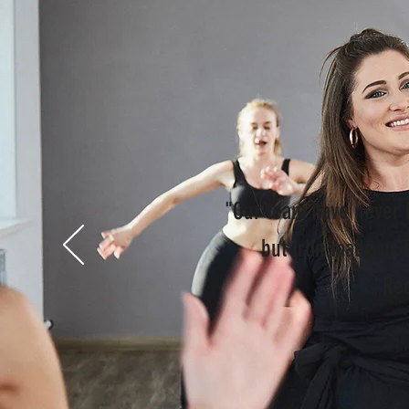
"Our team have never 
but Irlin made us 
Re