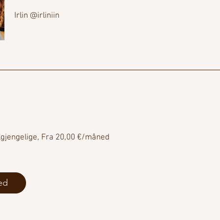
Irlin @irliniin
ilgjengelige, Fra 20,00 €/måned
ed