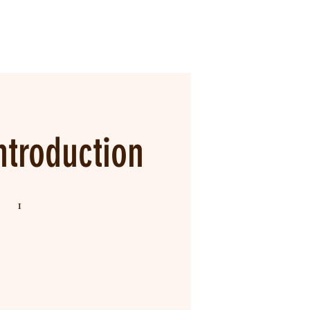
ntroduction
1 undefined
1