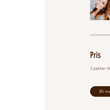
Pris
2 pakker t
Bli m