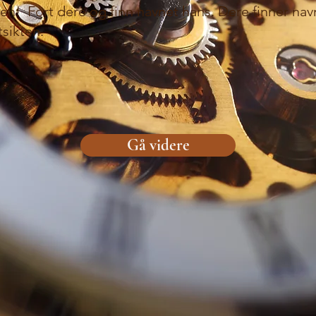
en! Fort dere og finn navnet hans. Dere finner navn
sikten.
Gå videre