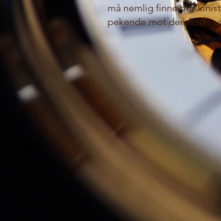
må nemlig finne maskinist
pekende mot den flotte ut