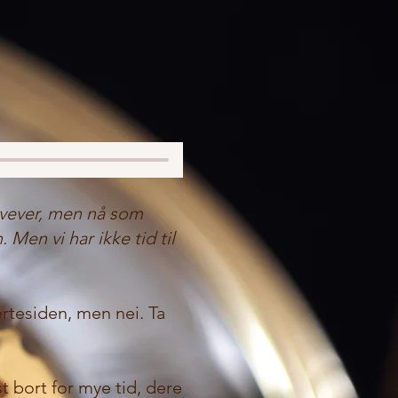
svever, men nå som
Men vi har ikke tid til
ertesiden, men nei. Ta
t bort for mye tid, dere