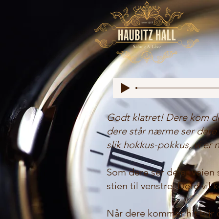
Godt klatret! Dere kom de
dere står nærme ser dere n
slik hokkus-pokkus, vi er 
Som dere ser deler veien se
stien til venstre. Dere v
Når dere kommer hit blir d