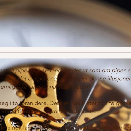
re til pipen! På avstand ser det ut som om pipen 
ok at det er speilene som skaper denne illusjonen. 
nemlig ikke langt unna maskinisten!
g i to foran dere. Dere er nok fristet til å følge hj
il komme til en bro og kommandosentral.
ere nok lamslått av den fine utsikten. Men ikke kas