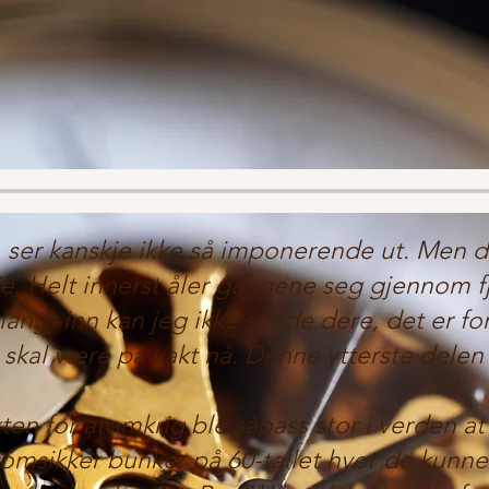
r, ser kanskje ikke så imponerende ut. Men 
rie. Helt innerst åler gangene seg gjennom fj
langt inn kan jeg ikke sende dere, det er for
e skal være på vakt nå. Denne ytterste delen 
ten for atomkrig ble såpass stor i verden at
tomsikker bunker på 60-tallet hvor de kunn