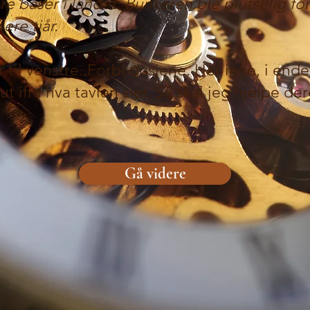
e baser i landet. Bunkeren ble plutselig forl
ere tiår.
 til venstre. Forbi dusjene. Her inne, i ende
ut ifra hva tavlen sier. Så skal jeg hjelpe de
Gå videre