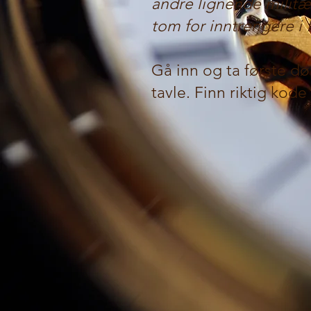
andre lignende militær
tom for inntrengere i fl
Gå inn og ta første dør
tavle. Finn riktig kode 