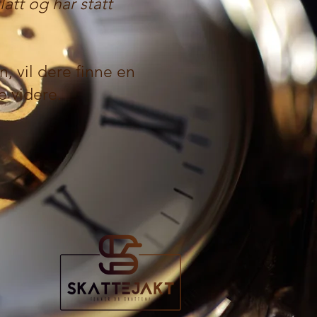
att og har stått
n, vil dere finne en
re videre.