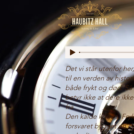
Det vi står utenfor he
til en verden av histo
både frykt og død. Så 
betyr ikke at dere ikk
fra
Den kalde krigen. Fryk
forsvaret bygget en a