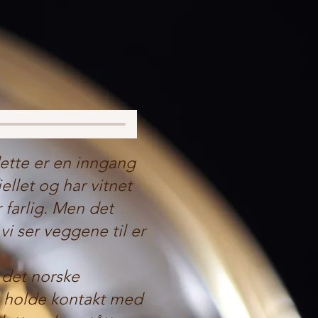
dette er en inngang
ellet og har vitnet
 farlig. Men det
vi ser veggene til er
 det norske
e holde kontakt med