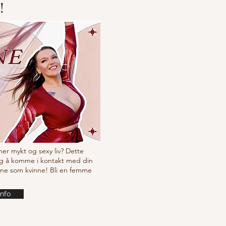
!
cking choreo Pump
 mer mykt og sexy liv? Dette
g å komme i kontakt med din
ine som kvinne! Bli en femme
info