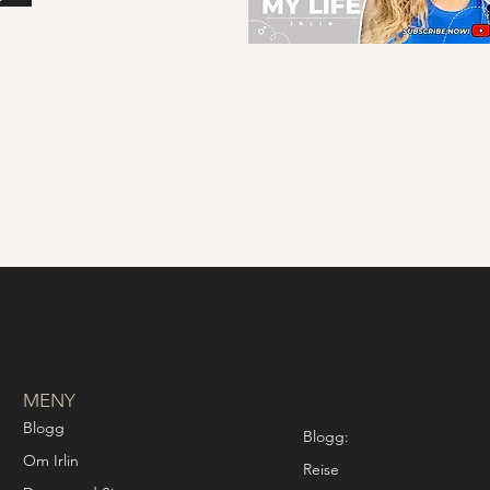
MENY
Blogg
Blogg:
Om Irlin
Reise