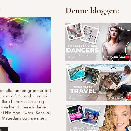
e
Denne bloggen:
v en eller annen grunn er det
 du lære å danse hjemme i
r flere hundre klasser og
 nivå kan du lære å danse!
r i Hip Hop, Twerk, Sensual,
e, Magedans og mye mer!
o