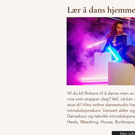
Lær å dans hjemm
Vil du bli flinkere til å danse men a
noe som stopper deg? Vell, nå kan
stua di! Irlins online dansestudio ha
introduksjonskurs. Uansett alder og
Dansekurs og teknikk-introduksjone
Heels, Waacking, House, Burlesqu
Mer inf