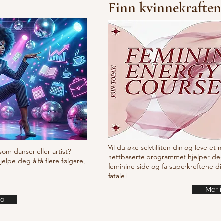
Finn kvinnekraften
10/10/10 Tutorial
Waa
it
Vil du øke selvtilliten din og leve et
som danser eller artist?
nettbaserte programmet hjelper de
lpe deg å få flere følgere,
feminine side og få superkreftene d
fatale!
Mer 
fo