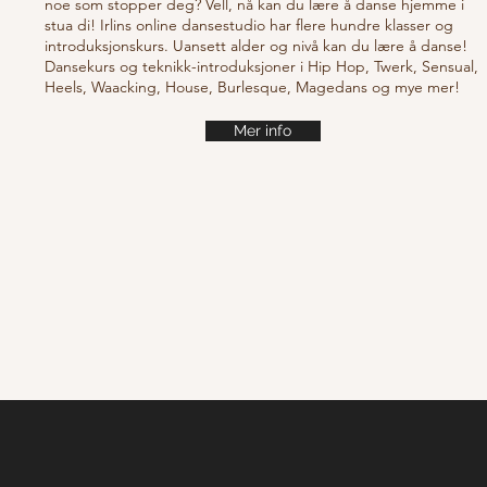
noe som stopper deg? Vell, nå kan du lære å danse hjemme i
stua di! Irlins online dansestudio har flere hundre klasser og
introduksjonskurs. Uansett alder og nivå kan du lære å danse!
Dansekurs og teknikk-introduksjoner i Hip Hop, Twerk, Sensual,
Heels, Waacking, House, Burlesque, Magedans og mye mer!
Mer info