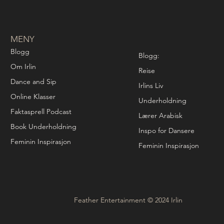
MENY
Blogg
Blogg:
Om Irlin
Reise
Dance and Sip
Irlins Liv
Online Klasser
Underholdning
Faktasprell Podcast
Lærer Arabisk
Book Underholdning
Inspo for Dansere
Feminin Inspirasjon
Feminin Inspirasjon
Feather Entertainment © 2024 Irlin