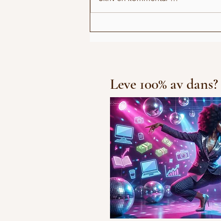
Irlin og Marius runder av
første sesong
Leve 100% av dans?