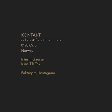
KONTAKT
i r l i n @ f e a t h e r . n o
0190 Oslo
Norway
Irlins Instagram
Irlins Tik Tok
Faktasprell Instagram