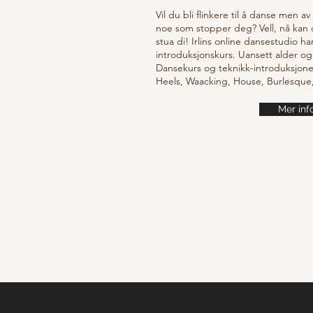
Vil du bli flinkere til å danse men a
noe som stopper deg? Vell, nå kan
stua di! Irlins online dansestudio ha
introduksjonskurs. Uansett alder og
Dansekurs og teknikk-introduksjone
Heels, Waacking, House, Burlesqu
Mer inf