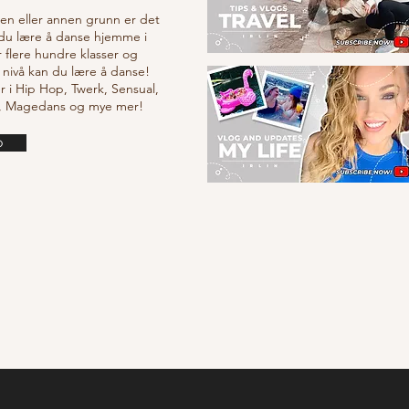
v en eller annen grunn er det
 du lære å danse hjemme i
r flere hundre klasser og
 nivå kan du lære å danse!
r i Hip Hop, Twerk, Sensual,
e, Magedans og mye mer!
o