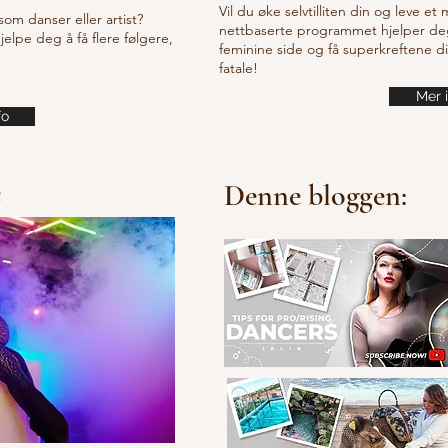
Vil du øke selvtilliten din og leve et
som danser eller artist?
nettbaserte programmet hjelper de
lpe deg å få flere følgere,
feminine side og få superkreftene d
fatale!
Mer 
fo
e
Denne bloggen: