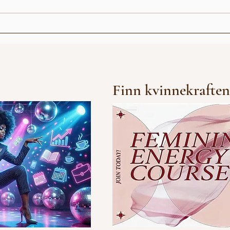
Abiel - Død og Begravet
BONU
Finn kvinnekraften