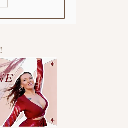
S - Følelsesspekter
!