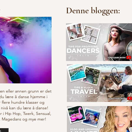
e
Denne bloggen:
v en eller annen grunn er det
 du lære å danse hjemme i
r flere hundre klasser og
 nivå kan du lære å danse!
r i Hip Hop, Twerk, Sensual,
e, Magedans og mye mer!
o