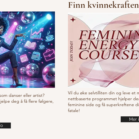
Finn kvinnekraften
10/10/10 Tutorial
Waa
it
Vil du øke selvtilliten din og leve et
som danser eller artist?
nettbaserte programmet hjelper de
lpe deg å få flere følgere,
feminine side og få superkreftene d
fatale!
Mer 
fo