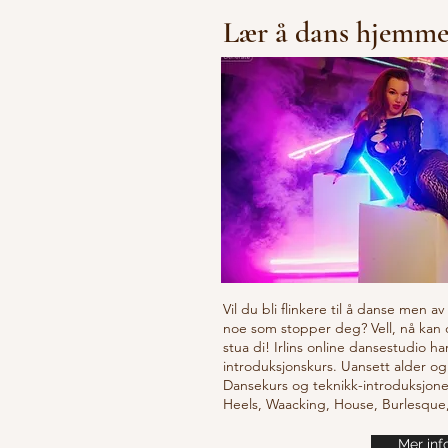
Lær å dans hjemm
Vil du bli flinkere til å danse men a
noe som stopper deg? Vell, nå kan
stua di! Irlins online dansestudio ha
introduksjonskurs. Uansett alder og
Dansekurs og teknikk-introduksjone
Heels, Waacking, House, Burlesqu
Mer inf