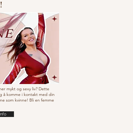
!
cking choreo Pump
 mer mykt og sexy liv? Dette
g å komme i kontakt med din
ine som kvinne! Bli en femme
info