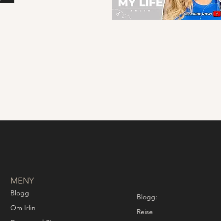
MENY
Blogg
Blogg:
Om Irlin
Reise