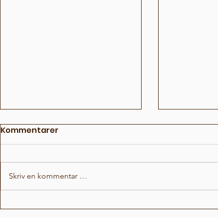
Kommentarer
Skriv en kommentar …
Ny fun fact duell
Hvordan f