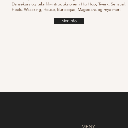
Dansekurs og teknikk-introduksjoner i Hip Hop, Twerk, Sensual,
Heels, Waacking, House, Burlesque, Magedans og mye mer!
Mer info
MENY