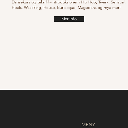
Dansekurs og teknikk-introduksjoner i Hip Hop, Twerk, Sensual,
Heels, Waacking, House, Burlesque, Magedans og mye mer!
Mer info
MENY