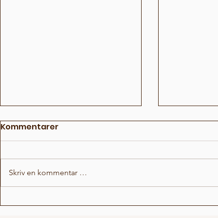
Kommentarer
Skriv en kommentar …
Fun Fact Battle
Fun Facts 