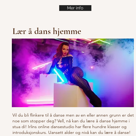
Mer info
Lær å dans hjemme
Vil du bli flinkere til å danse men av en eller annen grunn er det
noe som stopper deg? Vell, nå kan du lære å danse hjemme i
stua di! Irlins online dansestudio har flere hundre klasser og
introduksjonskurs. Uansett alder og nivå kan du lære å danse!