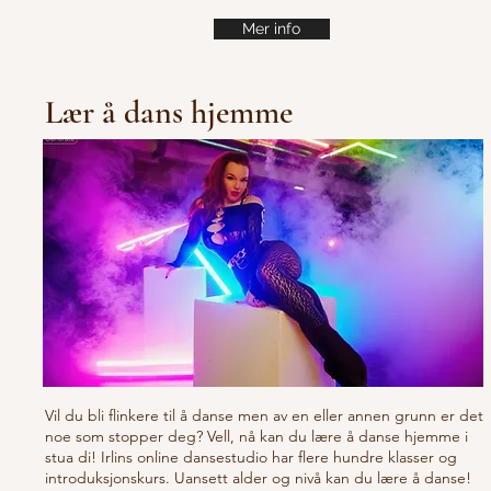
Mer info
Lær å dans hjemme
Vil du bli flinkere til å danse men av en eller annen grunn er det
noe som stopper deg? Vell, nå kan du lære å danse hjemme i
stua di! Irlins online dansestudio har flere hundre klasser og
introduksjonskurs. Uansett alder og nivå kan du lære å danse!