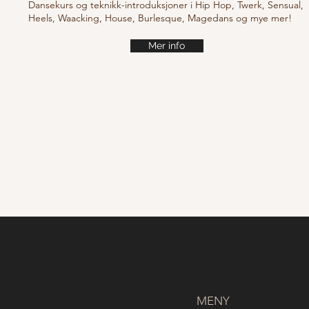
Dansekurs og teknikk-introduksjoner i Hip Hop, Twerk, Sensual,
Heels, Waacking, House, Burlesque, Magedans og mye mer!
Mer info
MENY