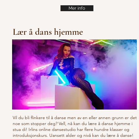
Mer info
Lær å dans hjemme
Vil du bli flinkere til å danse men av en eller annen grunn er det
noe som stopper deg? Vell, nå kan du lære å danse hjemme i
stua di! Irlins online dansestudio har flere hundre klasser og
introduksjonskurs. Uansett alder og nivå kan du lære å danse!