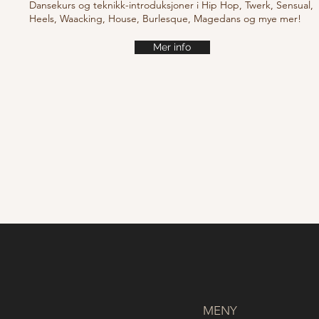
Dansekurs og teknikk-introduksjoner i Hip Hop, Twerk, Sensual,
Heels, Waacking, House, Burlesque, Magedans og mye mer!
Mer info
MENY