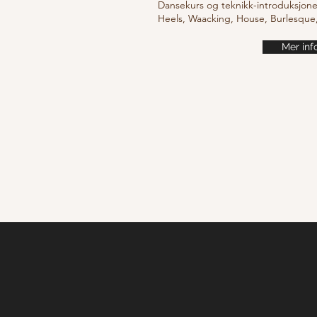
Dansekurs og teknikk-introduksjone
Heels, Waacking, House, Burlesqu
Mer inf