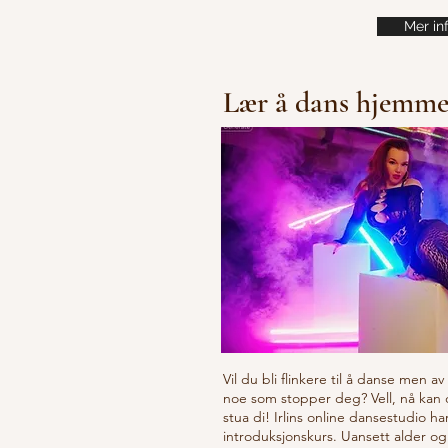
Mer in
Lær å dans hjemm
Vil du bli flinkere til å danse men a
noe som stopper deg? Vell, nå kan
stua di! Irlins online dansestudio ha
introduksjonskurs. Uansett alder og