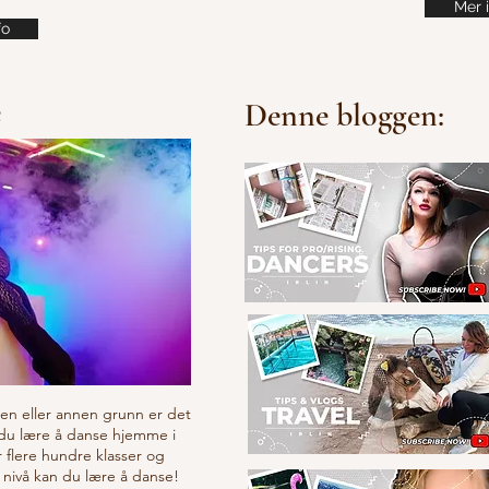
Mer 
fo
e
Denne bloggen:
v en eller annen grunn er det
 du lære å danse hjemme i
r flere hundre klasser og
 nivå kan du lære å danse!