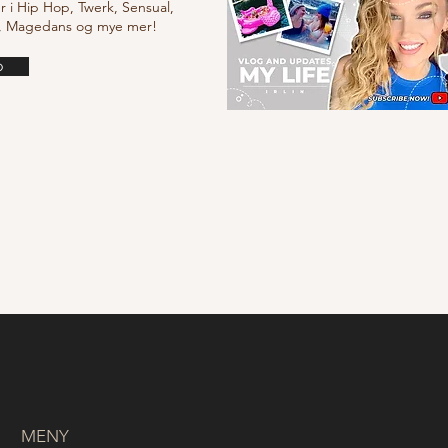
r i Hip Hop, Twerk, Sensual,
e, Magedans og mye mer!
o
MENY