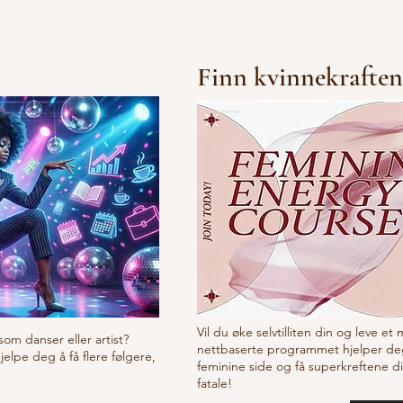
pub
Finn kvinnekraften
Vil du øke selvtilliten din og leve et
som danser eller artist?
nettbaserte programmet hjelper de
lpe deg å få flere følgere,
feminine side og få superkreftene d
fatale!