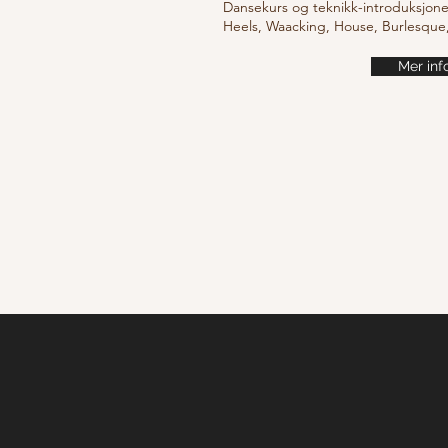
Dansekurs og teknikk-introduksjone
Heels, Waacking, House, Burlesqu
Mer inf