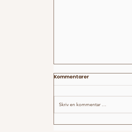
Kommentarer
Skriv en kommentar …
Høy stemning på Pride
showet