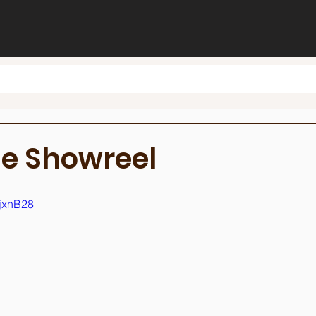
e Showreel
QjxnB28