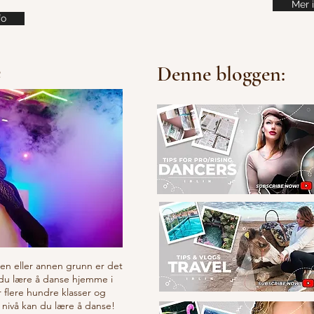
Mer 
fo
e
Denne bloggen:
v en eller annen grunn er det
 du lære å danse hjemme i
r flere hundre klasser og
 nivå kan du lære å danse!