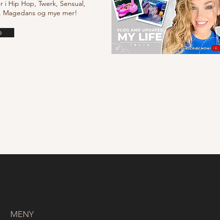
r i Hip Hop, Twerk, Sensual,
e, Magedans og mye mer!
o
MENY