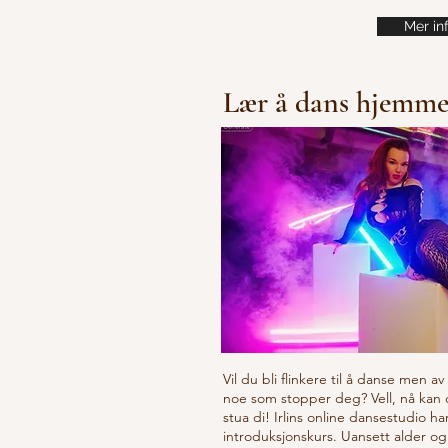
Mer in
Lær å dans hjemm
Vil du bli flinkere til å danse men a
noe som stopper deg? Vell, nå kan
stua di! Irlins online dansestudio ha
introduksjonskurs. Uansett alder og