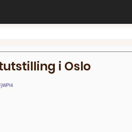
utstilling i Oslo
FjWPl4