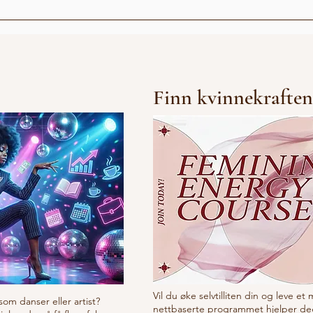
Åpningsshow med
Vira
Pangina Heals (Thailand)
gen
pub
Finn kvinnekraften
Vil du øke selvtilliten din og leve et
som danser eller artist?
nettbaserte programmet hjelper de