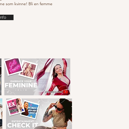
ine som kvinne! Bli en femme
info