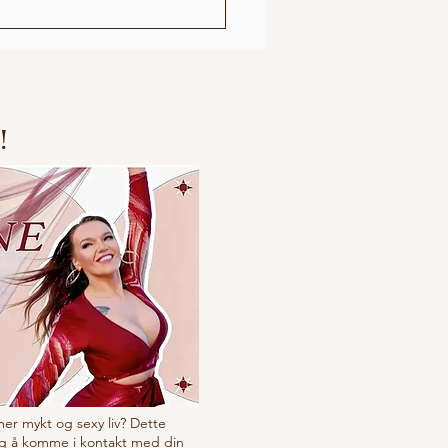
l mening; Den nye
erasjonen "Zombie"
likum
!
 mer mykt og sexy liv? Dette
g å komme i kontakt med din