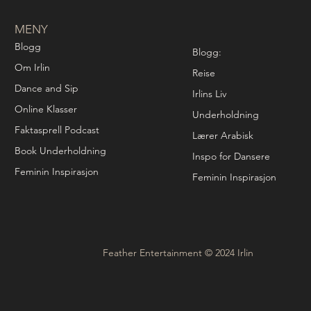
MENY
Blogg
Blogg:
Om Irlin
Reise
Dance and Sip
Irlins Liv
Online Klasser
Underholdning
Faktasprell Podcast
Lærer Arabisk
Book Underholdning
Inspo for Dansere
Feminin Inspirasjon
Feminin Inspirasjon
Feather Entertainment © 2024 Irlin