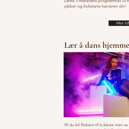
Dette 3 måneders programmet vil hje
jobber og kickstarte karrieren din!
Mer in
Lær å dans hjemm
Vil du bli flinkere til å danse men a