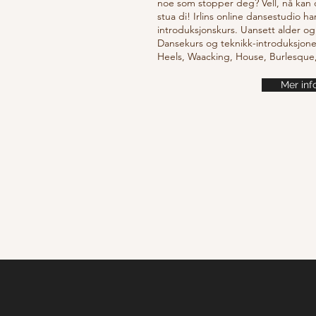
noe som stopper deg? Vell, nå kan
stua di! Irlins online dansestudio ha
introduksjonskurs. Uansett alder og
Dansekurs og teknikk-introduksjone
Heels, Waacking, House, Burlesqu
Mer inf