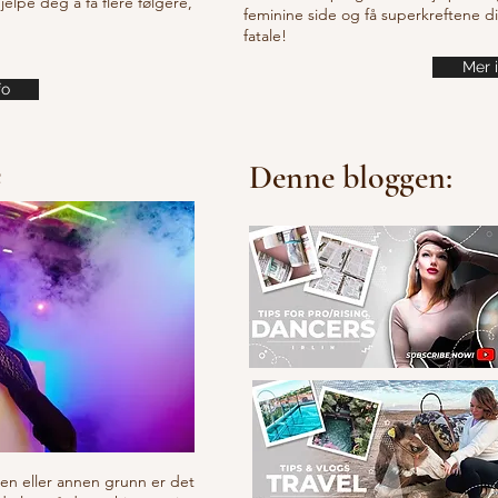
lpe deg å få flere følgere,
feminine side og få superkreftene d
fatale!
Mer 
fo
e
Denne bloggen:
v en eller annen grunn er det