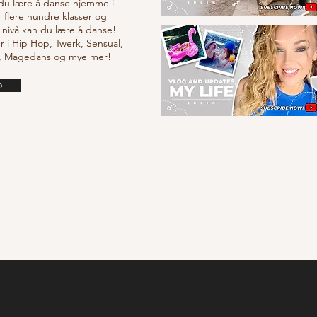
 du lære å danse hjemme i
r flere hundre klasser og
 nivå kan du lære å danse!
r i Hip Hop, Twerk, Sensual,
e, Magedans og mye mer!
o