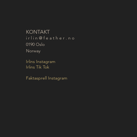
KONTAKT
i r l i n @ f e a t h e r . n o
0190 Oslo
Norway
Irlins Instagram
Irlins Tik Tok
Faktasprell Instagram