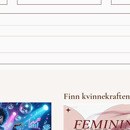
Abiel - Død og Begravet
BONU
Finn kvinnekraften