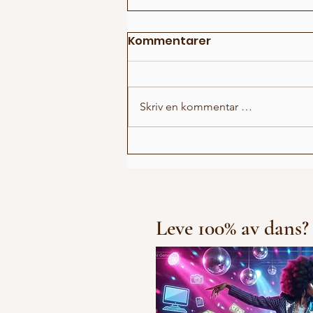
Kommentarer
Skriv en kommentar …
Irlin og Marius runder av
første sesong
Leve 100% av dans?