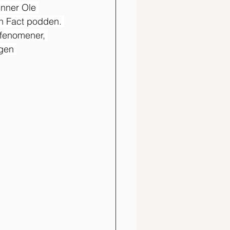
inner Ole 
 Fact podden. 
e fenomener, 
egen 