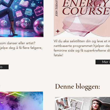
Vil du øke selvtilliten din og leve et
som danser eller artist?
nettbaserte programmet hjelper de
lpe deg å få flere følgere,
feminine side og få superkreftene d
fatale!
Mer 
fo
e
Denne bloggen: