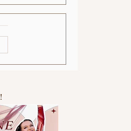
S - Følelsesspekter
!