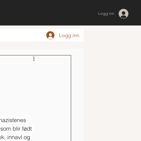
Logg inn
Logg inn
 nazistenes 
som blir født 
k, innavl og 