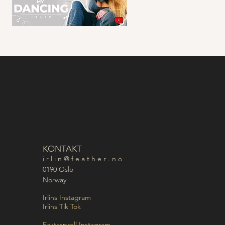
KONTAKT
i r l i n @ f e a t h e r . n o
0190 Oslo
Norway
Irlins Instagram
Irlins Tik Tok
Faktasprell Instagram