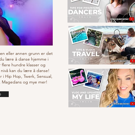
v en eller annen grunn er det
 du lære å danse hjemme i
r flere hundre klasser og
 nivå kan du lære å danse!
r i Hip Hop, Twerk, Sensual,
e, Magedans og mye mer!
o