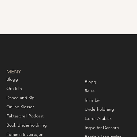
MENY
Blogg
Blogg:
Om Irlin
Reise
Dance and Sip
Irlins Liv
Online Klasser
Underholdning
Faktasprell Podcast
Lærer Arabisk
Book Underholdning
Inspo for Dansere
Feminin Inspirasjon
Feminin Inspirasjon