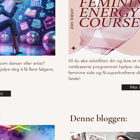
Vil du øke selvtilliten din og leve et
som danser eller artist?
nettbaserte programmet hjelper de
lpe deg å få flere følgere,
feminine side og få superkreftene d
fatale!
Mer 
fo
e
Denne bloggen: