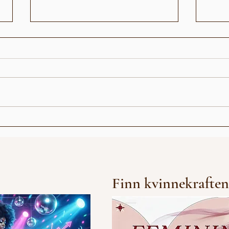
Åpningsshow med
Vira
Pangina Heals (Thailand)
gen
pub
Finn kvinnekraften