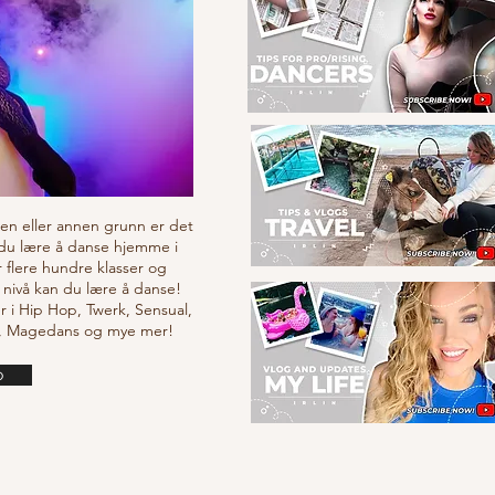
v en eller annen grunn er det
 du lære å danse hjemme i
r flere hundre klasser og
 nivå kan du lære å danse!
r i Hip Hop, Twerk, Sensual,
e, Magedans og mye mer!
o