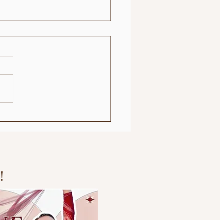
l mening; Den nye
erasjonen "Zombie"
likum
!