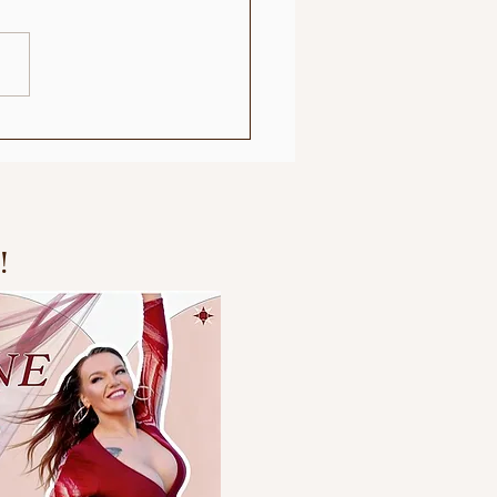
S - Følelsesspekter
!