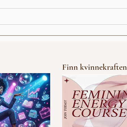
Abiel - Død og Begravet
BONU
Finn kvinnekraften