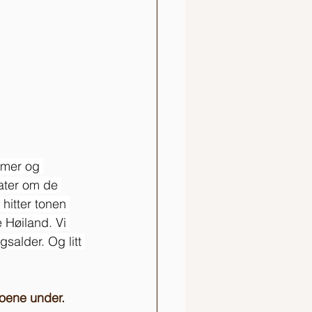
mmer og 
rater om de 
hitter tonen 
 Høiland. Vi 
salder. Og litt 
eoene under.