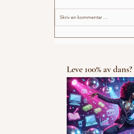
Skriv en kommentar …
Irlin og Marius runder av
første sesong
Leve 100% av dans?