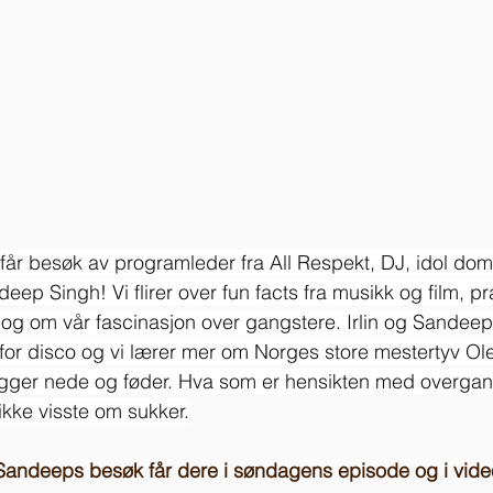
får besøk av programleder fra All Respekt, DJ, idol do
eep Singh! Vi flirer over fun facts fra musikk og film, p
 og om vår fascinasjon over gangstere. Irlin og Sandeep 
e for disco og vi lærer mer om Norges store mestertyv Ole
ligger nede og føder. Hva som er hensikten med overgang
ikke visste om sukker.
a Sandeeps besøk får dere i søndagens episode og i vid