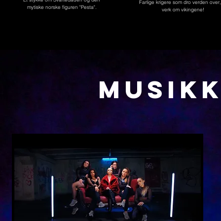
Farlige krigere som dro verden over,
mytiske norske figuren "Pesta".
verk om vikingene!
MUSIK