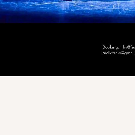
Booking:
irlin@f
radixcrew@gmai