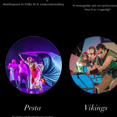
Bestillingsverk for KGBs 35 år Jubileumsforestilling
Et koreografisk verk om samfunnsno
Hvor fri er vi egentlig?
Pesta
Vikings
Et stykke om Svartedauen og den