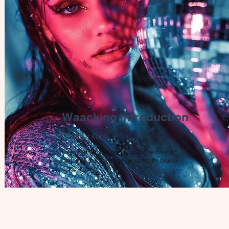
Waacking introduction
Anbefalt kurs
Lær grunnleggende waacking-teknikk. En
dansestil med bevegelser som ofte brukes i
disse timene