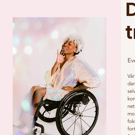
D
t
Ev
Vår
dan
sel
kom
net
mor
fok
for