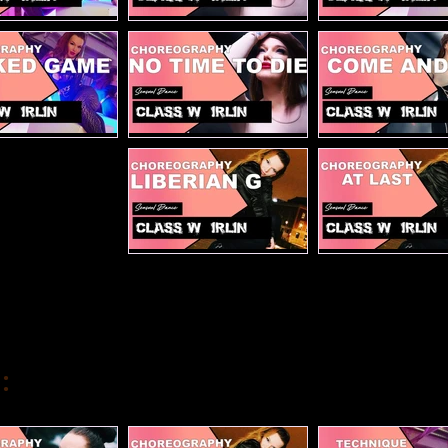
Femme F
التقنية: التحركات الأرضية
التقنية: المشي بالأحذي
Wicket game
No time to die
Come an
Liberian Girl
At
فصول المبتدئين: