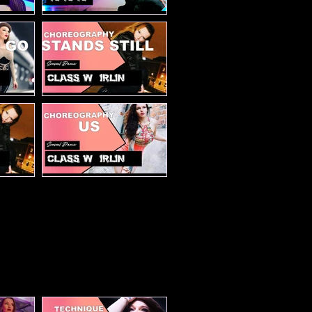
atal
10/10/10 Tutorial
d go
Stands still
 last
US