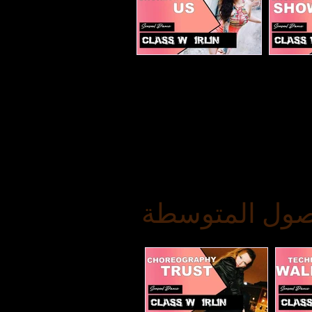
US
صول المتوسطة