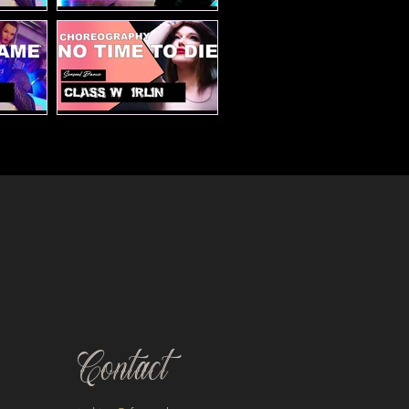
atal
10/10/10 Tutorial
game
No time to die
Contact