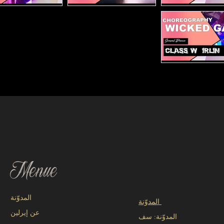
Femme F
التقنية: التحركات الأرضية
التقنية: المشي بالأحذية
العالي
Wicket 
Menue
المدوّنة
المدوّنة
عن إيرلين
المدوّنة: سف