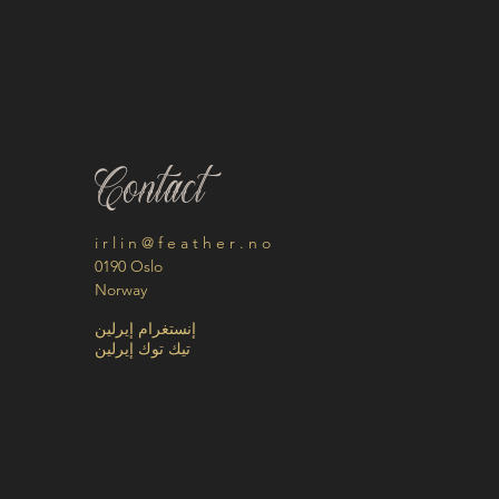
Contact
i r l i n @ f e a t h e r . n o
0190 Oslo
Norway
إنستغرام إيرلين
تيك توك إيرلين