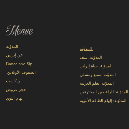
Menue
المدوّنة
المدوّنة
عن إيرلين
المدوّنة: سف
Dance and Sip
لمدوّنة: حياة إيرلين
الصفوف الأونلاين
المدوّنة: ممتع ومسلي
بودكاست
المدوّنة: تعلم العربية
حجز عروض
المدوّنة: للراقصين المحترفين
إلهام أنثوي
المدوّنة: إلهام الطاقة الأنثوية