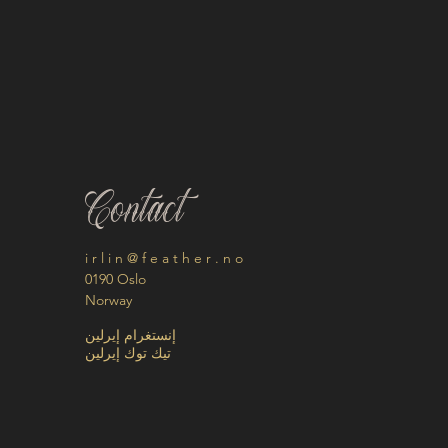
Contact
i r l i n @ f e a t h e r . n o
0190 Oslo
Norway
إنستغرام إيرلين
تيك توك إيرلين