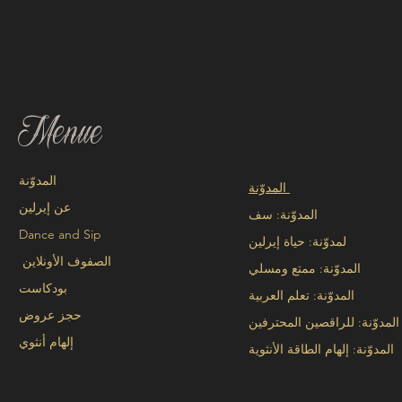
Menue
المدوّنة
المدوّنة
عن إيرلين
المدوّنة: سف
Dance and Sip
لمدوّنة: حياة إيرلين
الصفوف الأونلاين
المدوّنة: ممتع ومسلي
بودكاست
المدوّنة: تعلم العربية
حجز عروض
المدوّنة: للراقصين المحترفين
إلهام أنثوي
المدوّنة: إلهام الطاقة الأنثوية