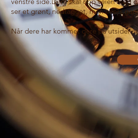
venstre side.Dere skal opp veien med gal
ser et grønt, nedtagget, men ellers g
Når dere har kommet dere på utsiden, t