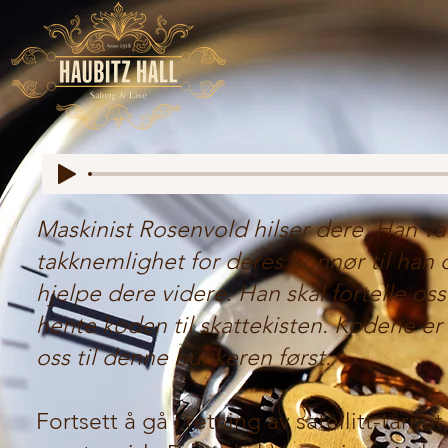
Maskinist Rosenvold hilser dere. Han var
takknemlighet for deres honnør til han
hjelpe dere videre. Han skal fortelle oss
hente koden til skattekisten. Kodene e
oss til denne bunkeren først.
Fortsett å gå i retning av satellitt-tårne