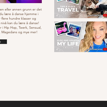
v en eller annen grunn er det
 du lære å danse hjemme i
r flere hundre klasser og
 nivå kan du lære å danse!
r i Hip Hop, Twerk, Sensual,
e, Magedans og mye mer!
o