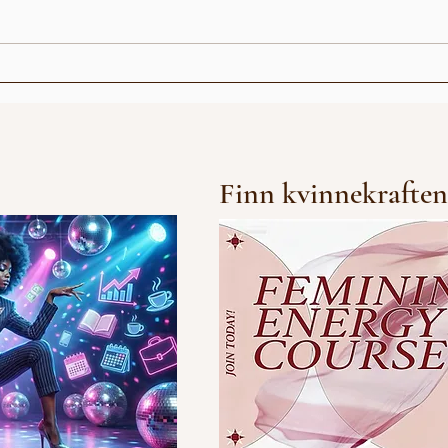
Love Story Remix
Mic
Finn kvinnekraften