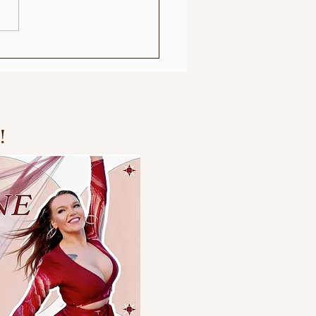
hael Buble Remix
!