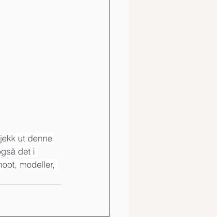
jekk ut denne 
gså det i 
oot, modeller, 