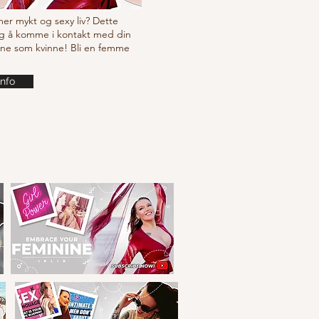
 mer mykt og sexy liv? Dette
g å komme i kontakt med din
ine som kvinne! Bli en femme
info