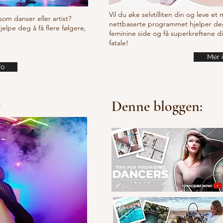
Vil du øke selvtilliten din og leve et
som danser eller artist?
nettbaserte programmet hjelper de
lpe deg å få flere følgere,
feminine side og få superkreftene d
fatale!
Mer 
fo
e
Denne bloggen: