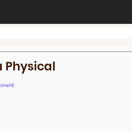
a Physical
vPznwhE