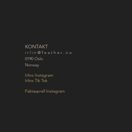
KONTAKT
i r l i n @ f e a t h e r . n o
0190 Oslo
Norway
Irlins Instagram
Irlins Tik Tok
Faktasprell Instagram