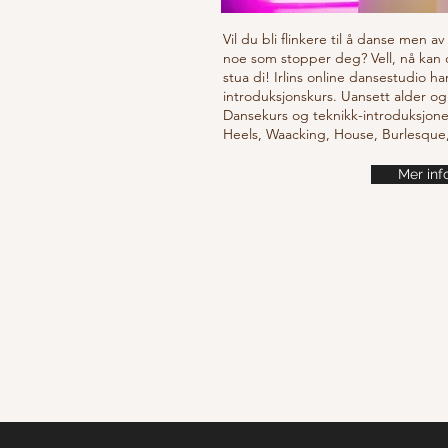
Vil du bli flinkere til å danse men a
noe som stopper deg? Vell, nå kan
stua di! Irlins online dansestudio ha
introduksjonskurs. Uansett alder og
Dansekurs og teknikk-introduksjone
Heels, Waacking, House, Burlesqu
Mer inf