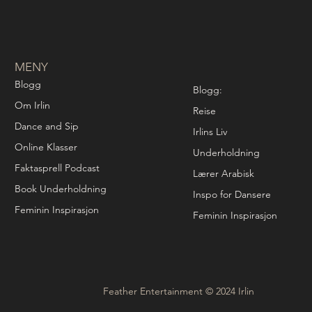
MENY
Blogg
Blogg:
Om Irlin
Reise
Dance and Sip
Irlins Liv
Online Klasser
Underholdning
Faktasprell Podcast
Lærer Arabisk
Book Underholdning
Inspo for Dansere
Feminin Inspirasjon
Feminin Inspirasjon
Feather Entertainment © 2024 Irlin