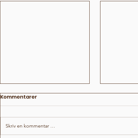
Kommentarer
Skriv en kommentar …
Fun Fact Battle