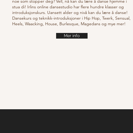
noe som stopper deg? Vell, nå kan du lære å danse hjemme i
stua di! Irlins online dansestudio har flere hundre klasser og
introduksjonskurs. Uansett alder og nivå kan du lære å danse!
Dansekurs og teknikk-introduksjoner i Hip Hop, Twerk, Sensual,
Heels, Waacking, House, Burlesque, Magedans og mye mer!
Mer info