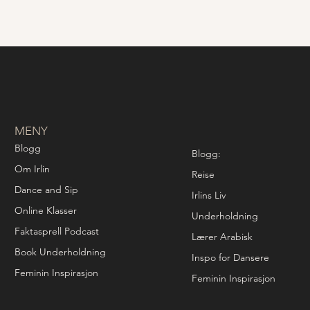
MENY
Blogg
Blogg:
Om Irlin
Reise
Dance and Sip
Irlins Liv
Online Klasser
Underholdning
Faktasprell Podcast
Lærer Arabisk
Book Underholdning
Inspo for Dansere
Feminin Inspirasjon
Feminin Inspirasjon