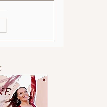
Facts with St.Sunniva
!