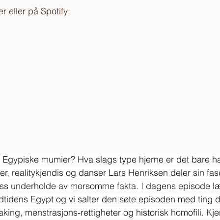
r eller på Spotify:
 Egypiske mumier? Hva slags type hjerne er det bare ha
er, realitykjendis og danser Lars Henriksen deler sin fas
r oss underholde av morsomme fakta. I dagens episode l
dtidens Egypt og vi salter den søte episoden med ting du
king, menstrasjons-rettigheter og historisk homofili. Kje