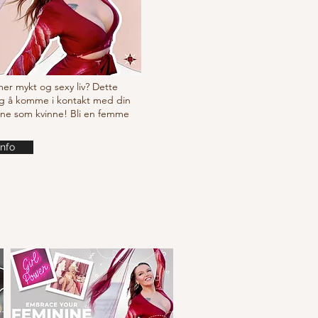
 mer mykt og sexy liv? Dette
g å komme i kontakt med din
ine som kvinne! Bli en femme
info