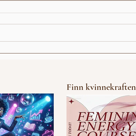
Fun 
Fun Facts med Ella
Lockert
Finn kvinnekraften