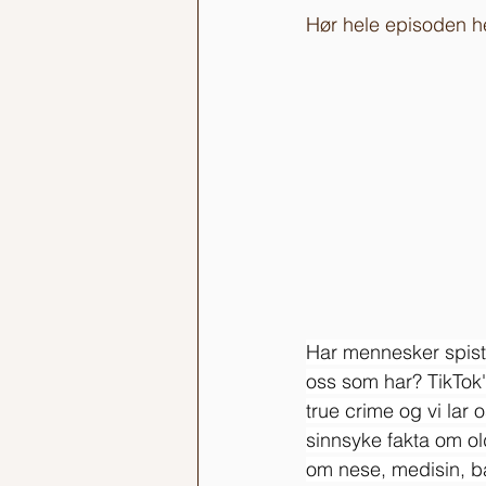
Hør hele episoden he
Har mennesker spist
oss som har? TikTok'
true crime og vi la
sinnsyke fakta om ol
om nese, medisin, ba