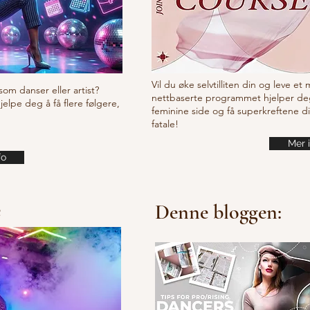
Vil du øke selvtilliten din og leve et
som danser eller artist?
nettbaserte programmet hjelper de
lpe deg å få flere følgere,
feminine side og få superkreftene d
fatale!
Mer 
fo
e
Denne bloggen: