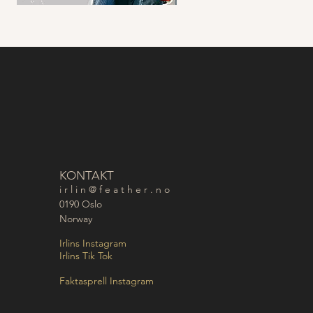
KONTAKT
i r l i n @ f e a t h e r . n o
0190 Oslo
Norway
Irlins Instagram
Irlins Tik Tok
Faktasprell Instagram