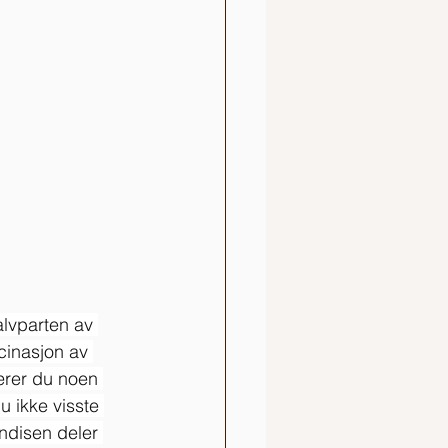
lvparten av 
cinasjon av 
ærer du noen 
 ikke visste 
ndisen deler 