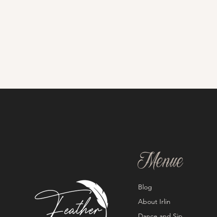
Menue
Blog
About Irlin
Dance and Sip