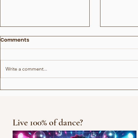
Comments
Write a comment...
Irlin og Marius runder av
Avgvstvs -
første sesong
is calling?
Live 100% of dance?