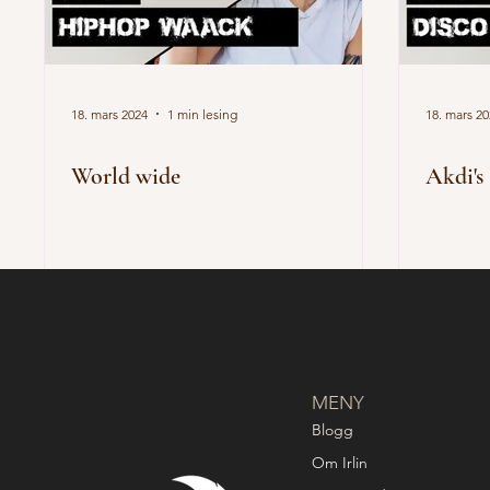
18. mars 2024
1 min lesing
18. mars 2
World wide
Akdi's
MENY
Blogg
Om Irlin