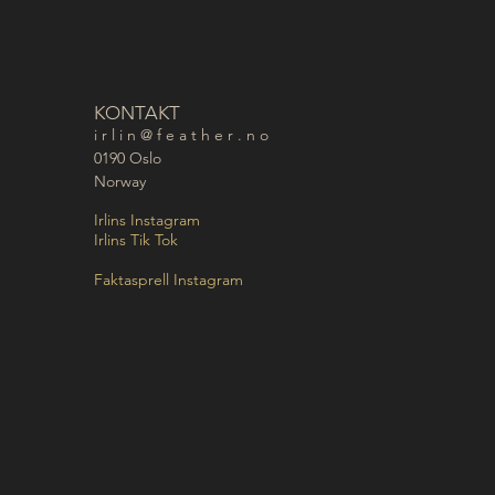
KONTAKT
i r l i n @ f e a t h e r . n o
0190 Oslo
Norway
Irlins Instagram
Irlins Tik Tok
Faktasprell Instagram