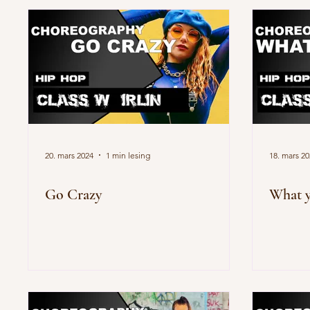
20. mars 2024
1 min lesing
18. mars 2
Go Crazy
What y