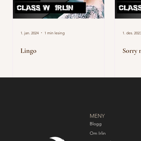
1. jan. 2024
1 min lesing
1. des. 202
Lingo
Sorry 
MENY
Blogg
Om Irlin