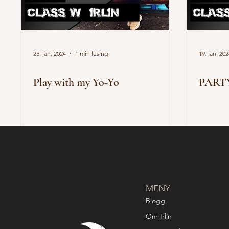
25. jan. 2024
1 min lesing
19. jan. 20
Play with my Yo-Yo
PART
MENY
Blogg
Om Irlin